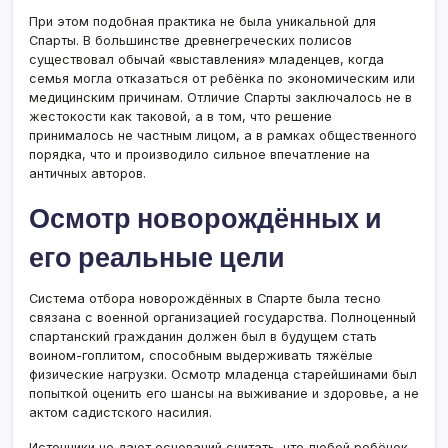
При этом подобная практика не была уникальной для
Спарты. В большинстве древнегреческих полисов
существовал обычай «выставления» младенцев, когда
семья могла отказаться от ребёнка по экономическим или
медицинским причинам. Отличие Спарты заключалось не в
жестокости как таковой, а в том, что решение
принималось не частным лицом, а в рамках общественного
порядка, что и производило сильное впечатление на
античных авторов.
Осмотр новорождённых и
его реальные цели
Система отбора новорождённых в Спарте была тесно
связана с военной организацией государства. Полноценный
спартанский гражданин должен был в будущем стать
воином-гоплитом, способным выдерживать тяжёлые
физические нагрузки. Осмотр младенца старейшинами был
попыткой оценить его шансы на выживание и здоровье, а не
актом садистского насилия.
Источники не дают оснований считать, что любой ребёнок