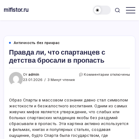
Перейти
mifistor.ru
к
Мифы
содержимому
истории
Античность без прикрас
Правда ли, что спартанцев с
детства бросали в пропасть
к
От
admin
Комментарии
отключены
записи
23.01.2026
3 Минут чтения
Правда
ли,
что
Образ Спарты в массовом сознании давно стал символом
спартанцев
жестокости и безжалостного воспитания. Одним из самых
с
детства
живучих мифов является утверждение, что слабых или
бросали
больных спартанских младенцев якобы без раздумий
в
сбрасывали в пропасть. Эта картина активно используется
пропасть
в фильмах, книгах и популярных статьях, создавая
ощущение, будто Спарта была государством, где