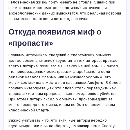
человеческая жизнь почти ничего не стоила. Однако при
внимательном рассмотрении античных источников и
археологических данных выясняется, что реальная история
значительно сложнее и не так однозначна.
Откуда появился миф о
«пропасти»
Главным источником сведений о спартанских обычаях
долгое время считались труды античных авторов, прежде
всего Плутарха, жившего в I–II веках нашей эры. Он писал,
что новорождённых осматривали старейшины, и если
ребёнок казался слабым или нежизнеспособным, его
могли «оставить» в месте под названием Апофеты. В более
поздних интерпретациях это слово стали переводить как
«пропасть», а сам процесс — как немедленное убийство.
При этом Плутарх писал о событиях, произошедших за
много веков до его жизни, и сам не был современником
классической Спарты.
Важно учитывать и то, что античные авторы нередко
идеализировали или, наоборот, демонизировали Спарту,