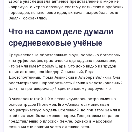
Европа унаследовала античное представление о мире не
напрямую, а через сложную систему латинских и арабских
переводов, но ключевые идеи, включая шарообразность
Земли, сохранялись.
Что на самом деле думали
средневековые учёные
Средневековые образованные люди, особенно богословы
и натурфилософы, практически единодушно признавали,
что Земля имеет форму шара. Это ясно видно из трудов
таких авторов, как Исидор Севильский, Беда
Достопочтенный, Фома Аквинский и Альберт Великий. Они
рассматривали шарообразность Земли как установленный
факт, не противоречащий христианскому вероучению.
В университетах XIII–XV веков изучалась астрономия на
основе трудов Птолемея. Его «Альмагест» описывал
геоцентрическую модель Вселенной, но при этом Земля в
этой системе была именно шаром. Геоцентризм не равен
представлению о плоской Земле, однако в массовом
сознании эти понятия часто смешиваются.