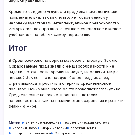
научной революции.
Кроме того, идея о «глупости предков» психологически
привлекательна, так как позволяет современному
человеку чувствовать интеллектуальное превосходство.
История же, как правило, оказывается сложнее и менее
удобной для подобных самоутверждений.
Итог
В Средневековье не верили массово в плоскую Землю.
Образованные люди знали о её шарообразности и не
видели в этом противоречия ни науке, ни религии. Миф о
плоской Земле — это продукт более поздних эпох,
стремившихся упростить и очернить средневековое
прошлое. Понимание этого факта позволяет взглянуть на
Средневековье не как на «провал» в истории
человечества, а как на важный этап сохранения и развития
знаний о мире.
Метки:
античное наследие
геоцентрическая система
история науки
мифы истории
плоская Земля
средневековая наука
Средневековье