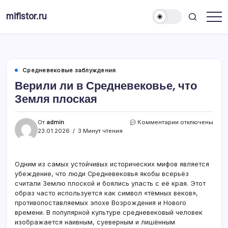
Перейти
mifistor.ru
к
Мифы
содержимому
истории
Средневековые заблуждения
Верили ли в Средневековье, что
Земля плоская
к
От
admin
Комментарии
отключены
записи
23.01.2026
3 Минут чтения
Верили
ли
в
Одним из самых устойчивых исторических мифов является
Средневековье,
убеждение, что люди Средневековья якобы всерьёз
что
Земля
считали Землю плоской и боялись упасть с её края. Этот
плоская
образ часто используется как символ «тёмных веков»,
противопоставляемых эпохе Возрождения и Нового
времени. В популярной культуре средневековый человек
изображается наивным, суеверным и лишённым