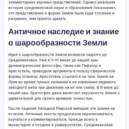
элементарных научных представлений. Однако реальная
история средневековой науки и образования показывает,
что представления о форме Земли были куда сложнее и
разумнее, чем принято думать.
Античное наследие и знание
о шарообразности Земли
Идея о шарообразности Земли возникла задолго до
Средневековья. Уже в V–IV веках до нашей эры
древнегреческие философы, такие как Пифагор и
Аристотель, приводили аргументы в пользу сферической
формы планеты. Аристотель ссылался на тень Земли на
Луне во время лунных затмений и на изменение видимого
звёздного неба при движении на юг или север. В III веке до
нашей эры Эратосфен даже вычислил окружность Земли с
удивительной для своего времени точностью.
После падения Западной Римской империи эти знания не
исчезли. Античные тексты продолжали переписываться,
изучаться и комментироваться, прежде всего в
монастырях и позднее в университетах. Средневековая