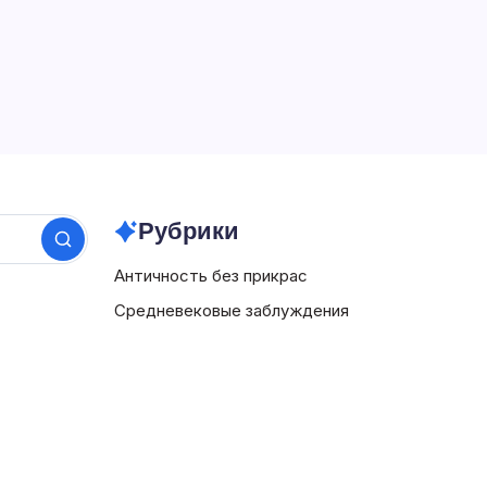
История России на Бересте
Войти
Рубрики
Поиск
Античность без прикрас
Средневековые заблуждения