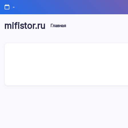
Перейти
-
к
содержимому
mifistor.ru
Главная
Мифы
истории